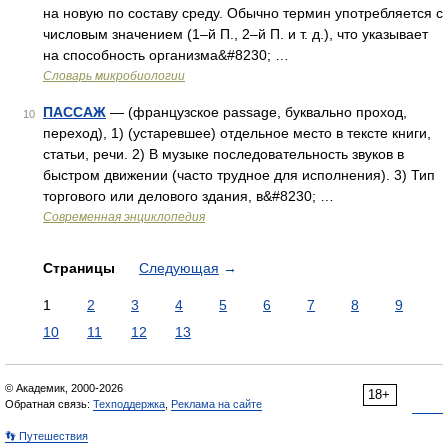
на новую по составу среду. Обычно термин употребляется с
числовым значением (1–й П., 2–й П. и т. д.), что указывает
на способность организма&#8230; …
Словарь микробиологии
ПАССАЖ
— (французское passage, буквально проход,
10
переход), 1) (устаревшее) отдельное место в тексте книги,
статьи, речи. 2) В музыке последовательность звуков в
быстром движении (часто трудное для исполнения). 3) Тип
торгового или делового здания, в&#8230; …
Современная энциклопедия
Страницы
Следующая
→
1
2
3
4
5
6
7
8
9
10
11
12
13
© Академик, 2000-2026
18+
Обратная связь:
Техподдержка
,
Реклама на сайте
👣 Путешествия