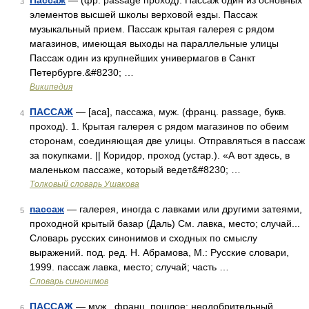
Пассаж
— (фр. passage проход): Пассаж один из основных
3
элементов высшей школы верховой езды. Пассаж
музыкальный прием. Пассаж крытая галерея с рядом
магазинов, имеющая выходы на параллельные улицы
Пассаж один из крупнейших универмагов в Санкт
Петербурге.&#8230; …
Википедия
ПАССАЖ
— [аса], пассажа, муж. (франц. passage, букв.
4
проход). 1. Крытая галерея с рядом магазинов по обеим
сторонам, соединяющая две улицы. Отправляться в пассаж
за покупками. || Коридор, проход (устар.). «А вот здесь, в
маленьком пассаже, который ведет&#8230; …
Толковый словарь Ушакова
пассаж
— галерея, иногда с лавками или другими затеями,
5
проходной крытый базар (Даль) См. лавка, место; случай...
Словарь русских синонимов и сходных по смыслу
выражений. под. ред. Н. Абрамова, М.: Русские словари,
1999. пассаж лавка, место; случай; часть …
Словарь синонимов
ПАССАЖ
— муж., франц. пошлое: неодобрительный
6