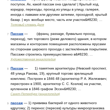
поступок. Ах, какой пассаж она сделала! | Крытый ход,
коридор, переходы, проход из улицы в улицу, галерея,
иногда с лавками или другими затеями, проходной, крытый
базар. | муз. вообще место, часть или участок&#8230; …
Толковый словарь Даля
Пассаж
— (франц. passage, буквально проход,
7
переход), тип торгового (реже делового) здания, в котором
магазины и конторские помещения расположены ярусами
по сторонам широкого прохода с застеклённым покрытием.
Пассажи строились преимущественно в&#8230; …
Художественная энциклопедия
Пассаж
— 1) памятник архитектуры (Невский проспект,
8
48 улица Ракова, 19), крупный торгово зрелищный
комплекс. Построен в 1846 48 (архитектор Р. А. Желязевич;
перестроен в 1900, архитектор С. С. Козлов) на участке,
купленном в 1846 графом Эссен&#8230; …
Санкт-Петербург (энциклопедия)
пассаж
— 1) прививка бактерий от одного животного
9
кдругому; 2) перенос (пересев) культуры микроорганизма