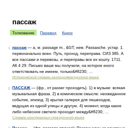
пассаж
Толкование
Перевод
Книги
пассаж
— а, м. passage m., &GT; нем. Passasche. устар. 1.
1
первоначально воен. Путь, проход, переправа. СИЗ 385. А
все пассажи и перевозы, и переправы все их кошту. 1711.
АК 4 29. Письмо ваше мы получили, на которое иного
ответствовать не имеем, только&#8230; …
Исторический словарь галлицизмов русского языка
ПАССАЖ
— (фр., от passer проходить). 1) в музыке: всякая
2
музыкальная фраза. 2) в комическом смысле: неожиданное
событие, эпизод. 3) крытая галерея для пешеходов,
ведущая из одной улицы и другую. 4) момент, когда какое
либо небесное светило проходит между&#8230; …
Словарь иностранных слов русского языка