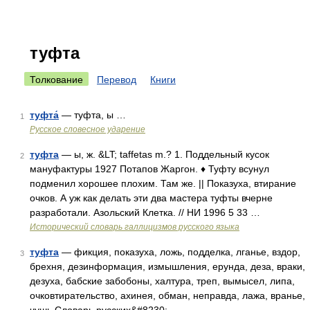
туфта
Толкование
Перевод
Книги
туфта́
— туфта, ы …
1
Русское словесное ударение
туфта
— ы, ж. &LT; taffetas m.? 1. Поддельный кусок
2
мануфактуры 1927 Потапов Жаргон. ♦ Туфту всунул
подменил хорошее плохим. Там же. || Показуха, втирание
очков. А уж как делать эти два мастера туфты вчерне
разработали. Азольский Клетка. // НИ 1996 5 33 …
Исторический словарь галлицизмов русского языка
туфта
— фикция, показуха, ложь, подделка, лганье, вздор,
3
брехня, дезинформация, измышления, ерунда, деза, враки,
дезуха, бабские забобоны, халтура, треп, вымысел, липа,
очковтирательство, ахинея, обман, неправда, лажа, вранье,