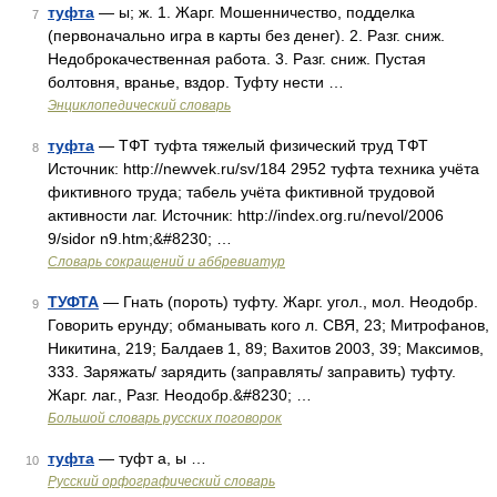
туфта
— ы; ж. 1. Жарг. Мошенничество, подделка
7
(первоначально игра в карты без денег). 2. Разг. сниж.
Недоброкачественная работа. 3. Разг. сниж. Пустая
болтовня, вранье, вздор. Туфту нести …
Энциклопедический словарь
туфта
— ТФТ туфта тяжелый физический труд ТФТ
8
Источник: http://newvek.ru/sv/184 2952 туфта техника учёта
фиктивного труда; табель учёта фиктивной трудовой
активности лаг. Источник: http://index.org.ru/nevol/2006
9/sidor n9.htm;&#8230; …
Словарь сокращений и аббревиатур
ТУФТА
— Гнать (пороть) туфту. Жарг. угол., мол. Неодобр.
9
Говорить ерунду; обманывать кого л. СВЯ, 23; Митрофанов,
Никитина, 219; Балдаев 1, 89; Вахитов 2003, 39; Максимов,
333. Заряжать/ зарядить (заправлять/ заправить) туфту.
Жарг. лаг., Разг. Неодобр.&#8230; …
Большой словарь русских поговорок
туфта
— туфт а, ы …
10
Русский орфографический словарь