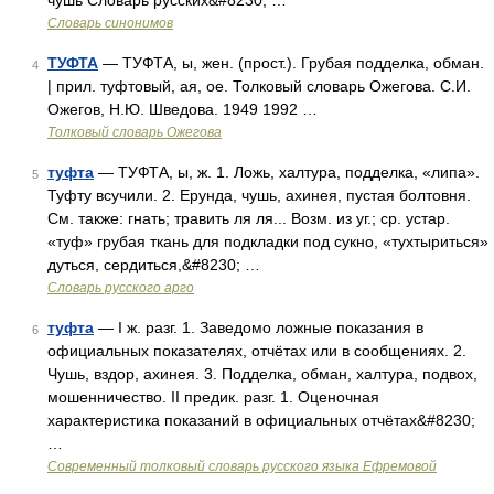
чушь Словарь русских&#8230; …
Словарь синонимов
ТУФТА
— ТУФТА, ы, жен. (прост.). Грубая подделка, обман.
4
| прил. туфтовый, ая, ое. Толковый словарь Ожегова. С.И.
Ожегов, Н.Ю. Шведова. 1949 1992 …
Толковый словарь Ожегова
туфта
— ТУФТА, ы, ж. 1. Ложь, халтура, подделка, «липа».
5
Туфту всучили. 2. Ерунда, чушь, ахинея, пустая болтовня.
См. также: гнать; травить ля ля... Возм. из уг.; ср. устар.
«туф» грубая ткань для подкладки под сукно, «тухтыриться»
дуться, сердиться,&#8230; …
Словарь русского арго
туфта
— I ж. разг. 1. Заведомо ложные показания в
6
официальных показателях, отчётах или в сообщениях. 2.
Чушь, вздор, ахинея. 3. Подделка, обман, халтура, подвох,
мошенничество. II предик. разг. 1. Оценочная
характеристика показаний в официальных отчётах&#8230;
…
Современный толковый словарь русского языка Ефремовой