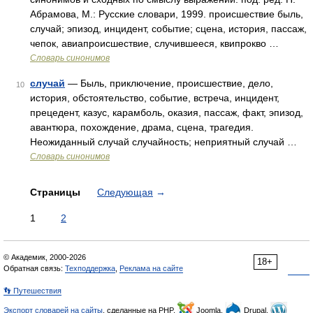
Абрамова, М.: Русские словари, 1999. происшествие быль,
случай; эпизод, инцидент, событие; сцена, история, пассаж,
чепок, авиапроисшествие, случившееся, квипрокво …
Словарь синонимов
случай
— Быль, приключение, происшествие, дело,
10
история, обстоятельство, событие, встреча, инцидент,
прецедент, казус, карамболь, оказия, пассаж, факт, эпизод,
авантюра, похождение, драма, сцена, трагедия.
Неожиданный случай случайность; неприятный случай …
Словарь синонимов
Страницы
Следующая
→
1
2
© Академик, 2000-2026
18+
Обратная связь:
Техподдержка
,
Реклама на сайте
👣 Путешествия
Экспорт словарей на сайты
, сделанные на PHP,
Joomla,
Drupal,