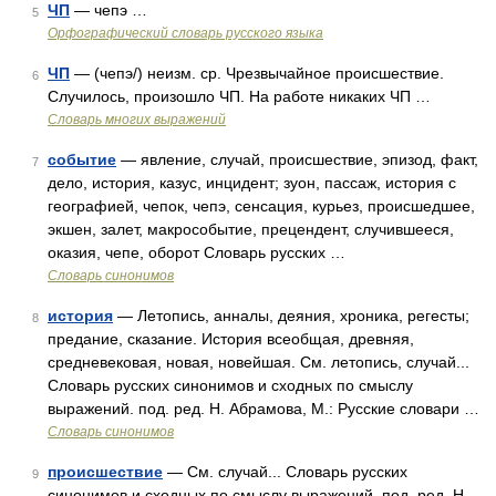
ЧП
— чепэ …
5
Орфографический словарь русского языка
ЧП
— (чепэ/) неизм. ср. Чрезвычайное происшествие.
6
Случилось, произошло ЧП. На работе никаких ЧП …
Словарь многих выражений
событие
— явление, случай, происшествие, эпизод, факт,
7
дело, история, казус, инцидент; зуон, пассаж, история с
географией, чепок, чепэ, сенсация, курьез, происшедшее,
экшен, залет, макрособытие, прецендент, случившееся,
оказия, чепе, оборот Словарь русских …
Словарь синонимов
история
— Летопись, анналы, деяния, хроника, регесты;
8
предание, сказание. История всеобщая, древняя,
средневековая, новая, новейшая. См. летопись, случай...
Словарь русских синонимов и сходных по смыслу
выражений. под. ред. Н. Абрамова, М.: Русские словари …
Словарь синонимов
происшествие
— См. случай... Словарь русских
9
синонимов и сходных по смыслу выражений. под. ред. Н.