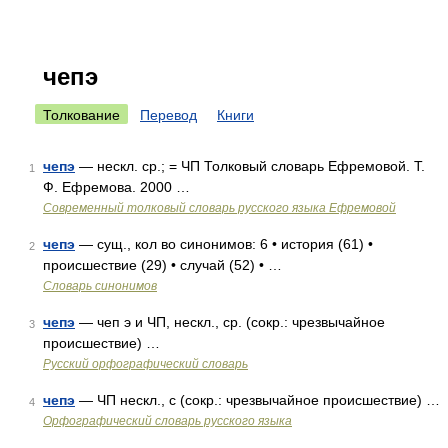
чепэ
Толкование
Перевод
Книги
чепэ
— нескл. ср.; = ЧП Толковый словарь Ефремовой. Т.
1
Ф. Ефремова. 2000 …
Современный толковый словарь русского языка Ефремовой
чепэ
— сущ., кол во синонимов: 6 • история (61) •
2
происшествие (29) • случай (52) • …
Словарь синонимов
чепэ
— чеп э и ЧП, нескл., ср. (сокр.: чрезвычайное
3
происшествие) …
Русский орфографический словарь
чепэ
— ЧП нескл., с (сокр.: чрезвычайное происшествие) …
4
Орфографический словарь русского языка