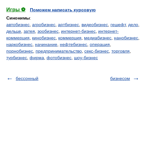
Игры ⚽
Поможем написать курсовую
Синонимы
:
автобизнес
,
агробизнес
,
артбизнес
,
видеобизнес
,
гешефт
,
дело
,
дельце
,
затея
,
зообизнес
,
интернет-бизнес
,
интернет-
коммерция
,
кинобизнес
,
коммерция
,
медиабизнес
,
нанобизнес
,
наркобизнес
,
начинание
,
нефтебизнес
,
операция
,
порнобизнес
,
предпринимательство
,
секс-бизнес
,
торговля
,
турбизнес
,
фирма
,
фотобизнес
,
шоу-бизнес
бессонный
бизнесом