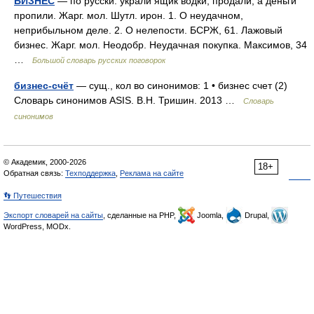
БИЗНЕС
— по русски: украли ящик водки, продали, а деньги
пропили. Жарг. мол. Шутл. ирон. 1. О неудачном,
неприбыльном деле. 2. О нелепости. БСРЖ, 61. Лажовый
бизнес. Жарг. мол. Неодобр. Неудачная покупка. Максимов, 34
…
Большой словарь русских поговорок
бизнес-счёт
— сущ., кол во синонимов: 1 • бизнес счет (2)
Словарь синонимов ASIS. В.Н. Тришин. 2013 …
Словарь
синонимов
© Академик, 2000-2026
18+
Обратная связь:
Техподдержка
,
Реклама на сайте
👣 Путешествия
Экспорт словарей на сайты
, сделанные на PHP,
Joomla,
Drupal,
WordPress, MODx.