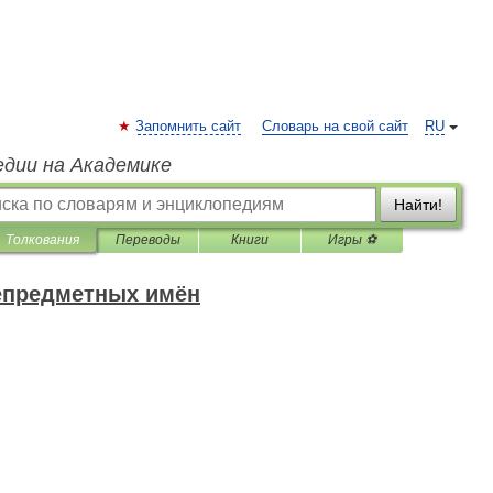
Запомнить сайт
Словарь на свой сайт
RU
едии на Академике
Найти!
Толкования
Переводы
Книги
Игры ⚽
епредметных имён