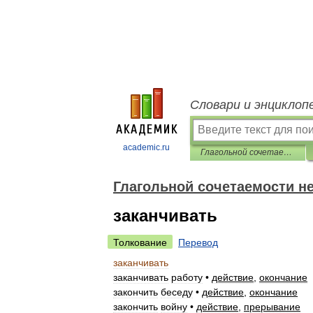
Словари и энциклоп
academic.ru
Глагольной сочетаемости непредметных имён
Глагольной сочетаемости н
заканчивать
Толкование
Перевод
заканчивать
заканчивать
работу
•
действие
,
окончание
закончить
беседу
•
действие
,
окончание
закончить
войну
•
действие
,
прерывание