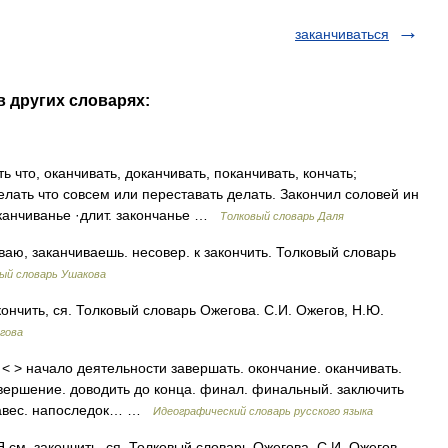
заканчиваться
в других словарях:
что, оканчивать, доканчивать, поканчивать, кончать;
делать что совсем или переставать делать. Закончил соловей ин
аканчиванье ·длит. закончанье …
Толковый словарь Даля
ю, заканчиваешь. несовер. к закончить. Толковый словарь
ый словарь Ушакова
чить, ся. Толковый словарь Ожегова. С.И. Ожегов, Н.Ю.
гова
 > начало деятельности завершать. окончание. оканчивать.
овершение. доводить до конца. финал. финальный. заключить
анавес. напоследок… …
Идеографический словарь русского языка
м. закончить, ся. Толковый словарь Ожегова. С.И. Ожегов,