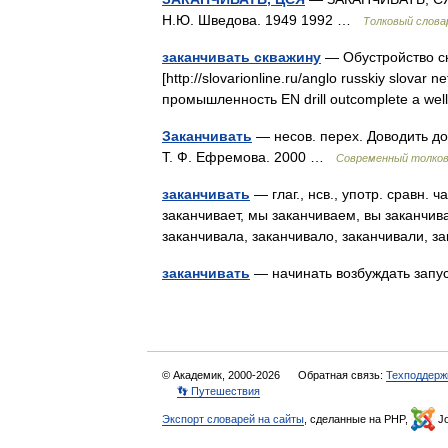
Н.Ю. Шведова. 1949 1992 …
Толковый слова
заканчивать скважину
— Обустройство ск
[http://slovarionline.ru/anglo russkiy slova
промышленность EN drill outcomplete a w
Заканчивать
— несов. перех. Доводить до
Т. Ф. Ефремова. 2000 …
Современный толков
заканчивать
— глаг., нсв., употр. сравн.
заканчивает, мы заканчиваем, вы заканчива
заканчивала, заканчивало, заканчивали
заканчивать
— начинать возбуждать запу
© Академик, 2000-2026
Обратная связь:
Техподдерж
👣 Путешествия
Экспорт словарей на сайты
, сделанные на PHP,
Jo