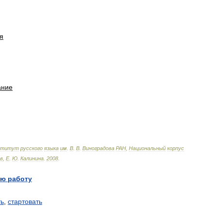
я
ание
ститут
русского
языка
им
.
В
.
В
.
Виноградова
РАН
,
Национальный
корпус
в
,
Е
.
Ю
.
Калинина
.
2008
.
ю работу
ть
,
стартовать