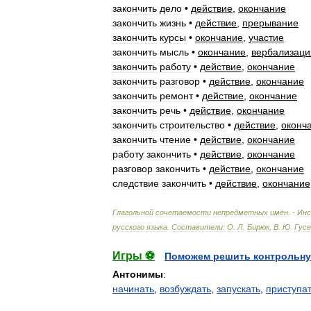
закончить
дело
•
действие
,
окончание
закончить
жизнь
•
действие
,
прерывание
закончить
курсы
•
окончание
,
участие
закончить
мысль
•
окончание
,
вербализаци
закончить
работу
•
действие
,
окончание
закончить
разговор
•
действие
,
окончание
закончить
ремонт
•
действие
,
окончание
закончить
речь
•
действие
,
окончание
закончить
строительство
•
действие
,
оконч
закончить
чтение
•
действие
,
окончание
работу
закончить
•
действие
,
окончание
разговор
закончить
•
действие
,
окончание
следствие
закончить
•
действие
,
окончание
Глагольной
сочетаемости
непредметных
имён
. -
Ин
русского
языка
.
Составители:
О
.
Л
.
Бирюк
,
В
.
Ю
.
Гусе
Игры ⚽
Поможем решить контрольну
Антонимы
:
начинать
,
возбуждать
,
запускать
,
приступа