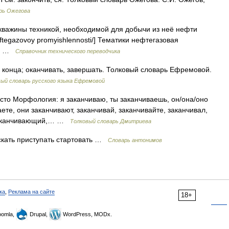
рь Ожегова
важины техникой, необходимой для добычи из неё нефти
r neftegazovoy promyishlennosti/] Тематики нефтегазовая
ell …
Справочник технического переводчика
 конца; оканчивать, завершать. Толковый словарь Ефремовой.
ый словарь русского языка Ефремовой
 часто Морфология: я заканчиваю, ты заканчиваешь, он/она/оно
ете, они заканчивают, заканчивай, заканчивайте, заканчивал,
, заканчивающий,… …
Толковый словарь Дмитриева
скать приступать стартовать …
Словарь антонимов
ка
,
Реклама на сайте
18+
omla,
Drupal,
WordPress, MODx.