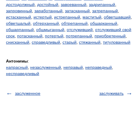
достодолжный
,
достойный
,
завоеванный
,
задрипанный
,
запровинный
,
заработанный
,
затасканный
,
затрепанный
,
истасканный
,
истертый
,
истрепанный
,
маститый
,
обветшавший
,
обветшалый
,
обтерханный
,
обтрепанный
,
обшарканный
,
обшарпанный
,
обшмыганный
,
отслуживший
,
отслуживший свой
срок
,
потасканный
,
потертый
,
потрепанный
,
приобретенный
,
снисканный
,
справедливый
,
старый
,
стяжанный
,
титулованный
Антонимы
:
напрасный
,
незаслуженный
,
неправый
,
неправедный
,
несправедливый
заслуженное
заслуживать