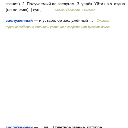
звания). 2. Получаемый по заслугам. З. упрёк. Уйти на з. отдых
(на пенсию). | сущ.… …
Толковый словарь Ожегова
заслуженный
— и устарелое заслужённый …
Словарь
трудностей произношения и ударения в современном русском языке
заслуженный
— , ая. Почетное звание, которое