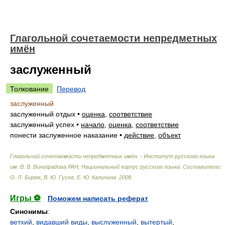
Глагольной сочетаемости непредметных
имён
заслуженный
Толкование
Перевод
заслуженный
заслуженный отдых
•
оценка
,
соответствие
заслуженный успех
•
начало
,
оценка
,
соответствие
понести заслуженное наказание
•
действие
,
объект
Глагольной сочетаемости непредметных имён. - Институт русского языка
им. В. В. Виноградова РАН, Национальный корпус русского языка
.
Составители:
О. Л. Бирюк, В. Ю. Гусев, Е. Ю. Калинина
.
2008
.
Игры ⚽
Поможем написать реферат
Синонимы
:
ветхий
,
видавший виды
,
выслуженный
,
вытертый
,