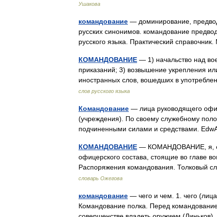
Ушакова
командование
— доминирование, предводи
русских синонимов. командование предводи
русского языка. Практический справочник.
КОМАНДОВАНИЕ
— 1) начальство над во
приказаний; 3) возвышение укрепления ил
иностранных слов, вошедших в употребле
слов русского языка
Командование
— лица руководящего офи
(учреждения). По своему служебному по
подчиненными силами и средствами. Ed
КОМАНДОВАНИЕ
— КОМАНДОВАНИЕ, я, ср.
офицерского состава, стоящие во главе во
Распоряжения командования. Толковый с
словарь Ожегова
командование
— чего и чем. 1. чего (лица
Командование полка. Перед командованием
совершенстве владеть оружием (Линьков