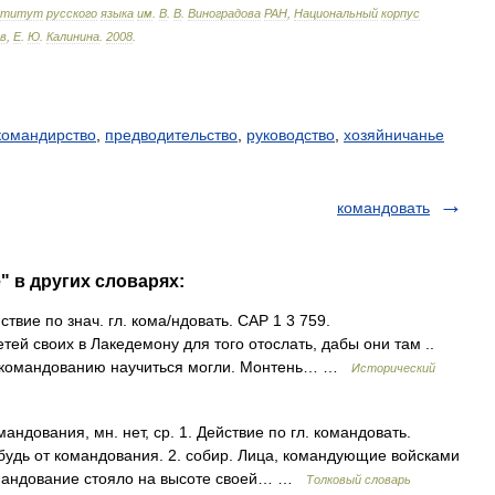
ститут
русского
языка
им
.
В
.
В
.
Виноградова
РАН
,
Национальный
корпус
в
,
Е
.
Ю
.
Калинина
.
2008
.
командирство
,
предводительство
,
руководство
,
хозяйничанье
командовать
" в других словарях:
твие по знач. гл. кома/ндовать. САР 1 3 759.
тей своих в Лакедемону для того отослать, дабы они там ..
му командованию научиться могли. Монтень… …
Исторический
ования, мн. нет, ср. 1. Действие по гл. командовать.
будь от командования. 2. собир. Лица, командующие войсками
Командование стояло на высоте своей… …
Толковый словарь