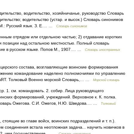
тельство, водительство, хозяйничанье, руководство Словарь
тельство; водительство (устар. и высок.) Словарь синонимов
 М.: Русский язык. З. Е.… …
Словарь синонимов
енным отрядом или отдельною частью; 2) отдавание коротких
и позиции над остальною местностью. Полный словарь
ние в русском языке. Попов М., 1907.… …
Словарь иностранных
церского состава, возглавляющие воинские формирования
ложению командование наделено полномочиями по управлению
wART. Толковый Военно морской Словарь,… …
Морской словарь
 1. см. командовать. 2. собир. Лица руководящего
инских формирований, учреждений. Верховное к. К. полка.
ловарь Ожегова. С.И. Ожегов, Н.Ю. Шведова.… …
Толковый
, стоящие во главе войск, воинских подразделений и т. п.).
 соединения встала неотложная задача... научить новичков в
). 2. чем (осуществление… …
Словарь управления