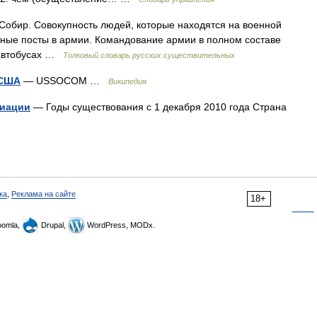
бир. Совокупность людей, которые находятся на военной
ные посты в армии. Командование армии в полном составе
 автобусах …
Толковый словарь русских существительных
 США
— USSOCOM …
Википедия
виации
— Годы существования c 1 декабря 2010 года Страна
ка
,
Реклама на сайте
18+
omla,
Drupal,
WordPress, MODx.