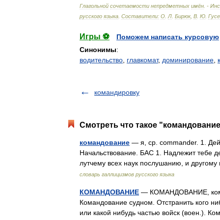
Глагольной
сочетаемости
непредметных
имён
. -
Ин
русского
языка
.
Составители:
О
.
Л
.
Бирюк
,
В
.
Ю
.
Гусе
Игры ⚽
Поможем написать курсовую
Синонимы
:
водительство
,
главкомат
,
доминирование
,
командировку
Смотреть что такое "командование
командование
— я, ср. commander. 1. Дейс
Начальствование. БАС 1. Надлежит тебе де
лутчему всех наук послушанию, и друго
словарь галлицизмов русского языка
КОМАНДОВАНИЕ
— КОМАНДОВАНИЕ, команд
Командование судном. Отстранить кого ни
или какой нибудь частью войск (воен.). 