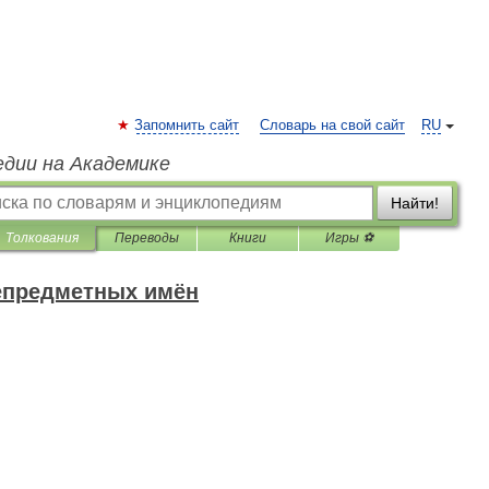
Запомнить сайт
Словарь на свой сайт
RU
едии на Академике
Найти!
Толкования
Переводы
Книги
Игры ⚽
епредметных имён