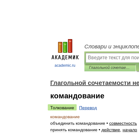
Словари и энциклоп
academic.ru
Глагольной сочетаемости непредметных имён
Глагольной сочетаемости н
командование
Толкование
Перевод
командование
объединить
командование
•
совместность
принять
командование
•
действие
,
начало