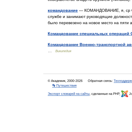
командование
— КОМАНДОВАНИЕ, я, ср Со
службе и занимают руководящие должност
было перевезено на новое место на пяти
Командование специальных операций
Командование Военно-транспортной а
…
Википедия
© Академик, 2000-2026
Обратная связь:
Техподдерж
👣 Путешествия
Экспорт словарей на сайты
, сделанные на PHP,
Jo