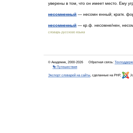
уверены в том, что он имеет место. Ему
несомненный
— несомн енный; кратк. ф
несомненный
— кр.ф. несомне/нен, несо
словарь русского языка
© Академик, 2000-2026
Обратная связь:
Техподдерж
👣 Путешествия
Экспорт словарей на сайты
, сделанные на PHP,
Jo