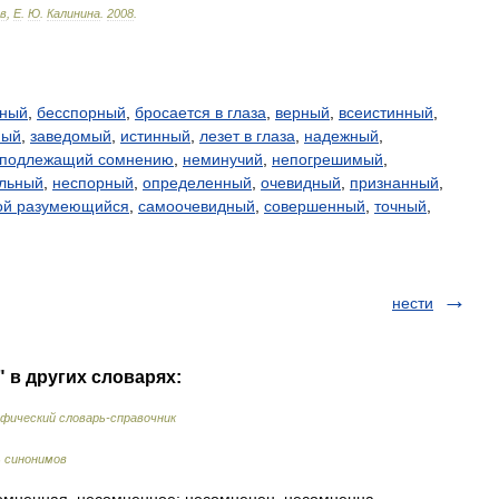
в
,
Е
.
Ю
.
Калинина
.
2008
.
нный
,
бесспорный
,
бросается в глаза
,
верный
,
всеистинный
,
ный
,
заведомый
,
истинный
,
лезет в глаза
,
надежный
,
 подлежащий сомнению
,
неминучий
,
непогрешимый
,
льный
,
неспорный
,
определенный
,
очевидный
,
признанный
,
ой разумеющийся
,
самоочевидный
,
совершенный
,
точный
,
нести
 в других словарях:
фический словарь-справочник
 синонимов