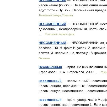
НЕСОМНЕННЫЙ
— НЕСОМНЕННЫЙ, несомн
несомненно (книжн.). Не внушающий никак
едут гости.» Пушкин. Несомненная правд
Толковый словарь Ушакова
НЕСОМНЕННЫЙ
— НЕСОМНЕННЫЙ, несомн
доказанный, неопровержимый. ность, свойс
…
Толковый словарь Даля
НЕСОМНЕННЫЙ
— НЕСОМНЕННЫЙ, ая, ое;
бесспорный. Н. факт. Н. успех. 2. несомне
явится. 3. несомненно, частица. Выража
Ожегова
Несомненный
— прил. Не вызывающий ник
Ефремовой. Т. Ф. Ефремова. 2000 …
Совр
несомненный
— несомненный, несомненн
несомненного, несомненных, несомненно
несомненную, несомненное, несомненны
несомненный
— прил., употр. часто Мор
несомненнее; нар. несомненно 1. Если ка