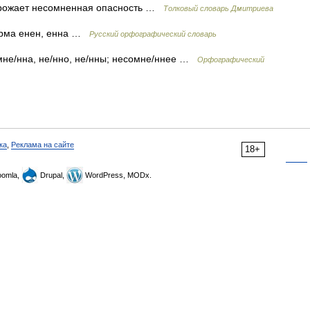
 угрожает несомненная опасность …
Толковый словарь Дмитриева
орма енен, енна …
Русский орфографический словарь
мне/нна, не/нно, не/нны; несомне/ннее …
Орфографический
ка
,
Реклама на сайте
18+
omla,
Drupal,
WordPress, MODx.