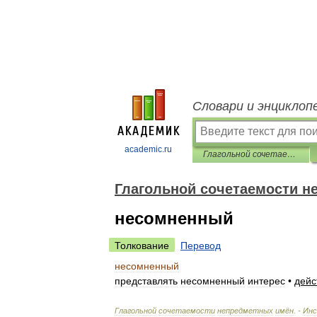
Словари и энциклоп
academic.ru
Глагольной сочетаемости непредметных имён
Глагольной сочетаемости н
несомненный
Толкование
Перевод
несомненный
представлять
несомненный
интерес
•
дейс
Глагольной
сочетаемости
непредметных
имён
. -
Ин