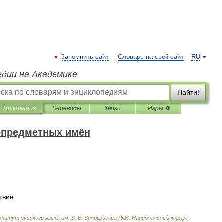
Запомнить сайт
Словарь на свой сайт
RU
едии на Академике
Найти!
Толкования
Переводы
Книги
Игры ⚽
епредметных имён
твие
ститут
русского
языка
им
.
В
.
В
.
Виноградова
РАН
,
Национальный
корпус