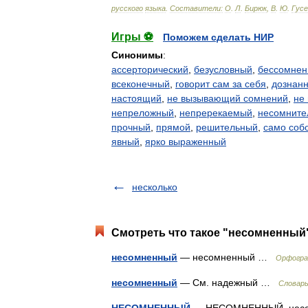
русского
языка
.
Составители:
О
.
Л
.
Бирюк
,
В
.
Ю
.
Гусе
Игры ⚽
Поможем сделать НИР
Синонимы
:
ассерторический
,
безусловный
,
бессомне
всеконечный
,
говорит сам за себя
,
дознан
настоящий
,
не вызывающий сомнений
,
не
непреложный
,
непререкаемый
,
несомните
прочный
,
прямой
,
решительный
,
само соб
явный
,
ярко выраженный
несколько
Смотреть что такое "несомненный"
несомненный
— несомненный …
Орфогра
несомненный
— См. надежный …
Словарь