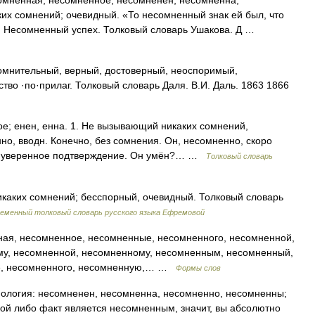
енная, несомненное; несомненен, несомненна,
их сомнений; очевидный. «То несомненный знак ей был, что
а. Несомненный успех. Толковый словарь Ушакова. Д …
ительный, верный, достоверный, неоспоримый,
тво ·по·прилаг. Толковый словарь Даля. В.И. Даль. 1863 1866
 енен, енна. 1. Не вызывающий никаких сомнений,
нно, вводн. Конечно, без сомнения. Он, несомненно, скоро
ет уверенное подтверждение. Он умён?… …
Толковый словарь
аких сомнений; бесспорный, очевидный. Толковый словарь
еменный толковый словарь русского языка Ефремовой
ая, несомненное, несомненные, несомненного, несомненной,
му, несомненной, несомненному, несомненным, несомненный,
е, несомненного, несомненную,… …
Формы слов
фология: несомненен, несомненна, несомненно, несомненны;
кой либо факт является несомненным, значит, вы абсолютно