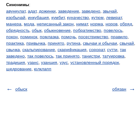
Синонимы
:
авункулат
,
адат
,
дожинки
,
заведение
,
заведено
,
звычай
,
изобычай
,
инкубация
,
кумбит
,
куначество
,
кутюм
,
левират
,
манера
,
мода
,
неписанный закон
,
нимат
,
норма
,
норов
,
обряд
,
обрядность
,
обык
,
обыкновение
,
побратимство
,
повелось
,
покон
,
поминок
,
помлазка
,
помочь
,
посестримство
,
правило
,
практика
,
привычка
,
принято
,
рутина
,
свычаи и обычаи
,
свычай
,
свычка
,
скальпирование
,
скарификация
,
сорорат
,
сутти
,
так
заведено
,
так повелось
,
так принято
,
танистри
,
татуировка
,
традиция
,
узанс
,
узанция
,
узус
,
установленный порядок
,
щедрование
,
юлклапп
обыск
обязан