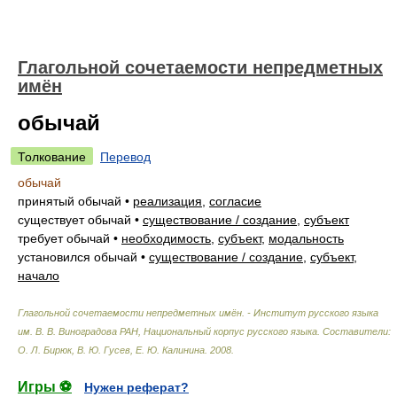
Глагольной сочетаемости непредметных
имён
обычай
Толкование
Перевод
обычай
принятый обычай
•
реализация
,
согласие
существует обычай
•
существование / создание
,
субъект
требует обычай
•
необходимость
,
субъект
,
модальность
установился обычай
•
существование / создание
,
субъект
,
начало
Глагольной сочетаемости непредметных имён. - Институт русского языка
им. В. В. Виноградова РАН, Национальный корпус русского языка
.
Составители:
О. Л. Бирюк, В. Ю. Гусев, Е. Ю. Калинина
.
2008
.
Игры ⚽
Нужен реферат?