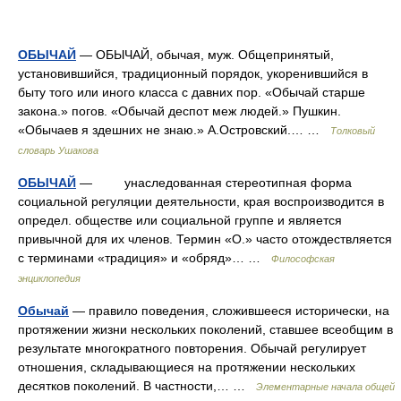
ОБЫЧАЙ
— ОБЫЧАЙ, обычая, муж. Общепринятый,
установившийся, традиционный порядок, укоренившийся в
быту того или иного класса с давних пор. «Обычай старше
закона.» погов. «Обычай деспот меж людей.» Пушкин.
«Обычаев я здешних не знаю.» А.Островский.… …
Толковый
словарь Ушакова
ОБЫЧАЙ
— унаследованная стереотипная форма
социальной регуляции деятельности, края воспроизводится в
определ. обществе или социальной группе и является
привычной для их членов. Термин «О.» часто отождествляется
с терминами «традиция» и «обряд»… …
Философская
энциклопедия
Обычай
— правило поведения, сложившееся исторически, на
протяжении жизни нескольких поколений, ставшее всеобщим в
результате многократного повторения. Обычай регулирует
отношения, складывающиеся на протяжении нескольких
десятков поколений. В частности,… …
Элементарные начала общей