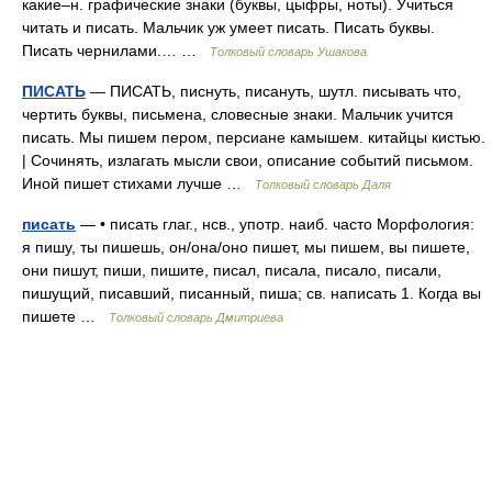
какие–н. графические знаки (буквы, цыфры, ноты). Учиться
читать и писать. Мальчик уж умеет писать. Писать буквы.
Писать чернилами.… …
Толковый словарь Ушакова
ПИСАТЬ
— ПИСАТЬ, писнуть, писануть, шутл. писывать что,
чертить буквы, письмена, словесные знаки. Мальчик учится
писать. Мы пишем пером, персиане камышем. китайцы кистью.
| Сочинять, излагать мысли свои, описание событий письмом.
Иной пишет стихами лучше …
Толковый словарь Даля
писать
— • писать глаг., нсв., употр. наиб. часто Морфология:
я пишу, ты пишешь, он/она/оно пишет, мы пишем, вы пишете,
они пишут, пиши, пишите, писал, писала, писало, писали,
пишущий, писавший, писанный, пиша; св. написать 1. Когда вы
пишете …
Толковый словарь Дмитриева