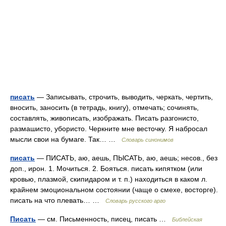
писать
— Записывать, строчить, выводить, черкать, чертить,
вносить, заносить (в тетрадь, книгу), отмечать; сочинять,
составлять, живописать, изображать. Писать разгонисто,
размашисто, убористо. Черкните мне весточку. Я набросал
мысли свои на бумаге. Так… …
Словарь синонимов
писать
— ПИСАТЬ, аю, аешь, ПЫСАТЬ, аю, аешь; несов., без
доп., ирон. 1. Мочиться. 2. Бояться. писать кипятком (или
кровью, плазмой, скипидаром и т. п.) находиться в каком л.
крайнем эмоциональном состоянии (чаще о смехе, восторге).
писать на что плевать… …
Словарь русского арго
Писать
— см. Письменность, писец, писать …
Библейская