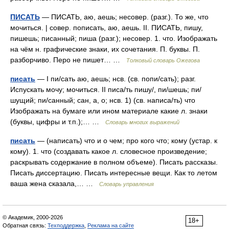
ПИСАТЬ
— ПИСАТЬ, аю, аешь; несовер. (разг.). То же, что
мочиться. | совер. пописать, аю, аешь. II. ПИСАТЬ, пишу,
пишешь; писанный; пиша (разг.); несовер. 1. что. Изображать
на чём н. графические знаки, их сочетания. П. буквы. П.
разборчиво. Перо не пишет… …
Толковый словарь Ожегова
писать
— I пи/сать аю, аешь; нсв. (св. попи/сать); разг.
Испускать мочу; мочиться. II писа/ть пишу/, пи/шешь; пи/
шущий; пи/санный; сан, а, о; нсв. 1) (св. написа/ть) что
Изображать на бумаге или ином материале какие л. знаки
(буквы, цифры и т.п.);… …
Словарь многих выражений
писать
— (написать) что и о чем; про кого что; кому (устар. к
кому). 1. что (создавать какое л. словесное произведение;
раскрывать содержание в полном объеме). Писать рассказы.
Писать диссертацию. Писать интересные вещи. Как то летом
ваша жена сказала,… …
Словарь управления
© Академик, 2000-2026
18+
Обратная связь:
Техподдержка
,
Реклама на сайте