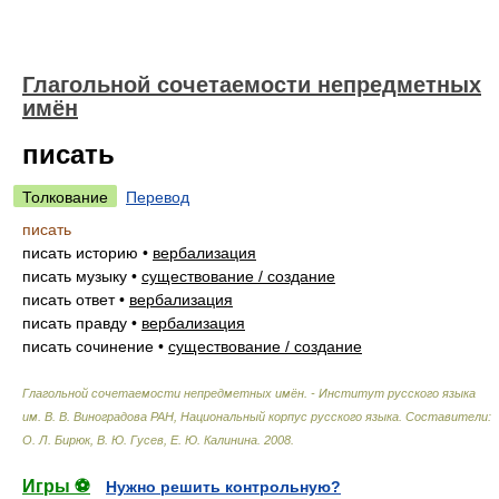
Глагольной сочетаемости непредметных
имён
писать
Толкование
Перевод
писать
писать историю
•
вербализация
писать музыку
•
существование / создание
писать ответ
•
вербализация
писать правду
•
вербализация
писать сочинение
•
существование / создание
Глагольной сочетаемости непредметных имён. - Институт русского языка
им. В. В. Виноградова РАН, Национальный корпус русского языка
.
Составители:
О. Л. Бирюк, В. Ю. Гусев, Е. Ю. Калинина
.
2008
.
Игры ⚽
Нужно решить контрольную?