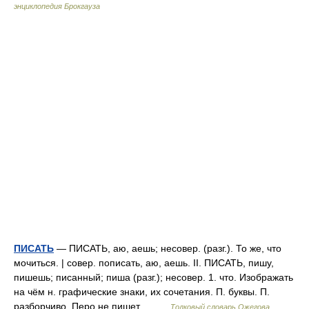
энциклопедия Брокгауза
ПИСАТЬ
— ПИСАТЬ, аю, аешь; несовер. (разг.). То же, что
мочиться. | совер. пописать, аю, аешь. II. ПИСАТЬ, пишу,
пишешь; писанный; пиша (разг.); несовер. 1. что. Изображать
на чём н. графические знаки, их сочетания. П. буквы. П.
разборчиво. Перо не пишет… …
Толковый словарь Ожегова