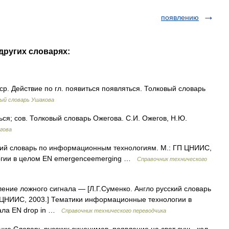
появлению
других словарях:
. Действие по гл. появиться появляться. Толковый словарь
ый словарь Ушакова
; сов. Толковый словарь Ожегова. С.И. Ожегов, Н.Ю.
гова
кий словарь по информационным технологиям. М.: ГП ЦНИИС,
огии в целом EN emergenceemerging …
Справочник технического
ение ложного сигнала — [Л.Г.Суменко. Англо русский словарь
ЦНИИС, 2003.] Тематики информационные технологии в
ала EN drop in …
Справочник технического переводчика