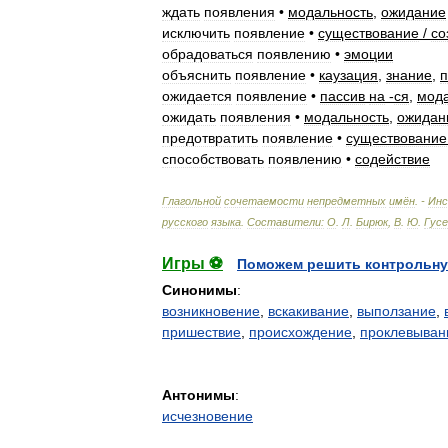
ждать
появления
•
модальность
,
ожидание
исключить
появление
•
существование
/
со
обрадоваться
появлению
•
эмоции
объяснить
появление
•
каузация
,
знание
,
ожидается
появление
•
пассив
на
-
ся
,
мода
ожидать
появления
•
модальность
,
ожидан
предотвратить
появление
•
существование
способствовать
появлению
•
содействие
Глагольной
сочетаемости
непредметных
имён
. -
Ин
русского
языка
.
Составители:
О
.
Л
.
Бирюк
,
В
.
Ю
.
Гусе
Игры ⚽
Поможем решить контрольну
Синонимы
:
возникновение
,
вскакивание
,
выползание
,
пришествие
,
происхождение
,
проклевыван
Антонимы
:
исчезновение