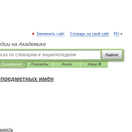
Запомнить сайт
Словарь на свой сайт
RU
едии на Академике
Найти!
Толкования
Переводы
Книги
Игры ⚽
епредметных имён
ьность