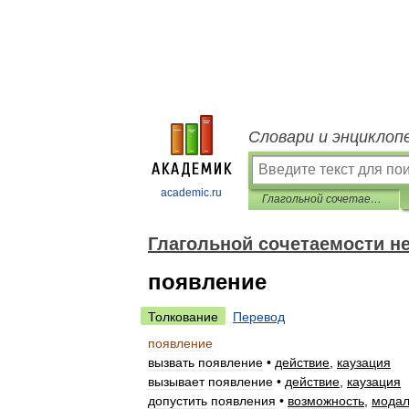
Словари и энциклоп
academic.ru
Глагольной сочетаемости непредметных имён
Глагольной сочетаемости н
появление
Толкование
Перевод
появление
вызвать
появление
•
действие
,
каузация
вызывает
появление
•
действие
,
каузация
допустить
появления
•
возможность
,
модал