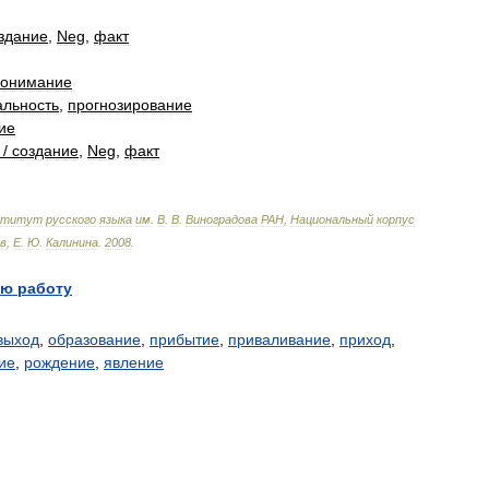
здание
,
Neg
,
факт
понимание
льность
,
прогнозирование
ие
/
создание
,
Neg
,
факт
ститут
русского
языка
им
.
В
.
В
.
Виноградова
РАН
,
Национальный
корпус
в
,
Е
.
Ю
.
Калинина
.
2008
.
ю работу
выход
,
образование
,
прибытие
,
приваливание
,
приход
,
ие
,
рождение
,
явление