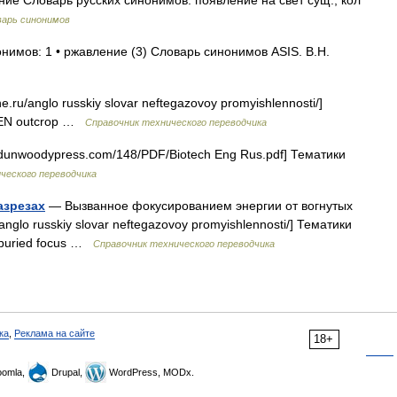
е Словарь русских синонимов. появление на свет сущ., кол
варь синонимов
нимов: 1 • ржавление (3) Словарь синонимов ASIS. В.Н.
ne.ru/anglo russkiy slovar neftegazovoy promyishlennosti/]
 EN outcrop …
Справочник технического переводчика
dunwoodypress.com/148/PDF/Biotech Eng Rus.pdf] Тематики
ческого переводчика
азрезах
— Вызванное фокусированием энергии от вогнутых
/anglo russkiy slovar neftegazovoy promyishlennosti/] Тематики
buried focus …
Справочник технического переводчика
ка
,
Реклама на сайте
18+
omla,
Drupal,
WordPress, MODx.