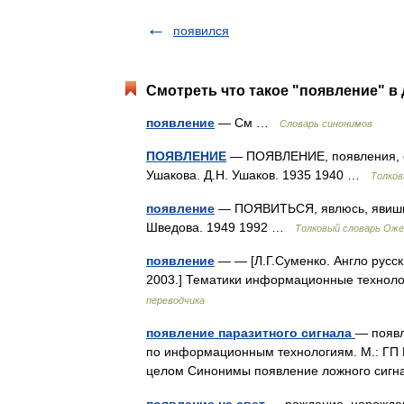
появился
Смотреть что такое "появление" в 
появление
— См …
Словарь синонимов
ПОЯВЛЕНИЕ
— ПОЯВЛЕНИЕ, появления, ср
Ушакова. Д.Н. Ушаков. 1935 1940 …
Толков
появление
— ПОЯВИТЬСЯ, явлюсь, явишься
Шведова. 1949 1992 …
Толковый словарь Оже
появление
— — [Л.Г.Суменко. Англо русс
2003.] Тематики информационные технол
переводчика
появление паразитного сигнала
— появл
по информационным технологиям. М.: ГП 
целом Синонимы появление ложного сигн