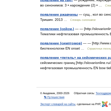
появление на свет
— рождение, нарождени
во синонимов: 3 • нарождение (2) • …
Сло
появление ржавчины
— сущ., кол во сино
Тришин. 2013 …
Словарь синонимов
появление (сейсм.)
— — [http://slovarionli
Тематики нефтегазовая промышленность
появление (симптомов)
— — [http://www.
биотехнологии EN onset …
Справочник техни
появление «петель» на сейсмических р
сейсмических границ [http://slovarionline.ru
нефтегазовая промышленность EN bow tie
© Академик, 2000-2026
Обратная связь:
Техподдерж
👣 Путешествия
Экспорт словарей на сайты
, сделанные на PHP,
Jo