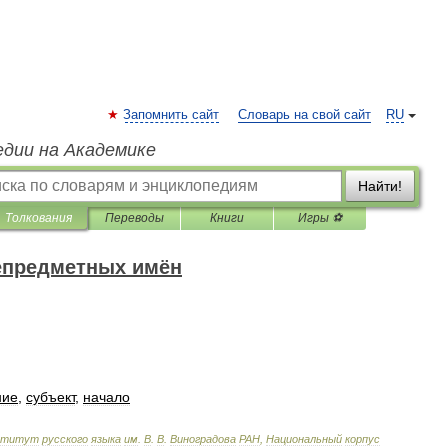
Запомнить сайт
Словарь на свой сайт
RU
едии на Академике
Найти!
Толкования
Переводы
Книги
Игры ⚽
епредметных имён
ние
,
субъект
,
начало
ститут
русского
языка
им
.
В
.
В
.
Виноградова
РАН
,
Национальный
корпус