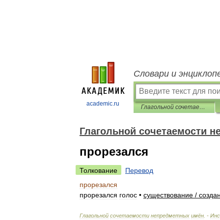
Словари и энциклоп
academic.ru
Глагольной сочетаемости непредметных имён
Глагольной сочетаемости н
прорезался
Толкование
Перевод
прорезался
прорезался
голос
•
существование
/
созда
Глагольной
сочетаемости
непредметных
имён
. -
Ин