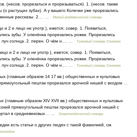
в. (несов. прорезаться и прорезываться). 1. (несов. также
ы (о растущих зубах). А у вашего Колечки уже прорезались
евинные рассказы. 2.… …
Малый академический словарь
 и 2 е лицо не употр.), ежется; совер. 1. Появиться,
ались зубы. У оленёнка прорезались рожки. Прорезались
я луч солнца. 2. перен. О чём н.… …
Толковый словарь Ожегова
ицо и 2 е лицо не употр.), ежется; совер. 1. Появиться,
ались зубы. У оленёнка прорезались рожки. Прорезались
я луч солнца. 2. перен. О чём н.… …
Толковый словарь Ожегова
ых (главным образом 14 17 вв.) общественных и культовых
 прямоугольный пештак прорезался арочной нишей с входом …
х (главным образом XIV XVII вв.) общественных и культовых
ысокий прямоугольный пештак прорезался арочной нишей с
 портал в средневековых… …
Энциклопедический словарь
дии есть статьи о других людях с такой фамилией, см.
икипедия