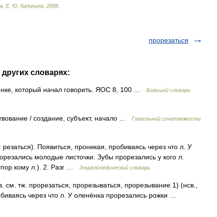
в
,
Е
.
Ю
.
Калинина
.
2008
.
прорезаться
 других словарях:
ёнке, который начал говорить. ЯОС 8, 100 …
Большой словарь
твование / создание, субъект, начало …
Глагольной сочетаемости
: резаться). Появиться, проникая, пробиваясь через что л. У
орезались молодые листочки. Зубы прорезались у кого л.
тпор кому л.). 2. Разг …
Энциклопедический словарь
в. см. тж. прорезаться, прорезываться, прорезывание 1) (нсв.,
робиваясь через что л. У оленёнка прорезались рожки …