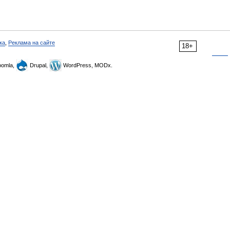
ка
,
Реклама на сайте
18+
omla,
Drupal,
WordPress, MODx.