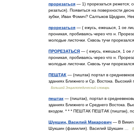
прорезаться
— 1) прорезаться режется; со
резаться). Появиться на поверхности десн
зубки, Иван Фомич? Салтыков Щедрин, Н
прорезаться
— ( ежусь, ежешься, 1 ое лицо
проникая, пробиваясь через что н. Прорез
молодые листочки. Сквозь тучи прорезалс
ПРОРЕЗАТЬСЯ
— ( ежусь, ежешься, 1 ое л
проникая, пробиваясь через что н. Прорез
молодые листочки. Сквозь тучи прорезалс
ПЕШТАК
— (пиштак) портал в средневеков
зданиях Ближнего и Ср. Востока. Высокий
Большой Энциклопедический словарь
пештак
— (пиштак), портал в средневековы
зданиях Ближнего и Среднего Востока. В
входом. * * * ПЕШТАК ПЕШТАК (пиштак),
Шукшин, Василий Макарович
— В Википе
Шукшин (фамилия). Василий Шукшин …
В