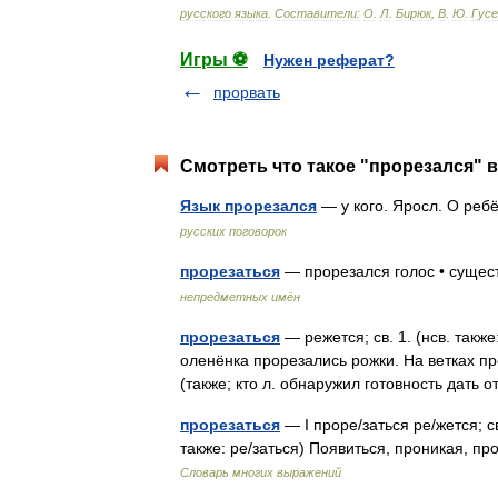
русского
языка
.
Составители:
О
.
Л
.
Бирюк
,
В
.
Ю
.
Гусе
Игры ⚽
Нужен реферат?
прорвать
Смотреть что такое "прорезался" в
Язык прорезался
— у кого. Яросл. О реб
русских поговорок
прорезаться
— прорезался голос • сущес
непредметных имён
прорезаться
— режется; св. 1. (нсв. также
оленёнка прорезались рожки. На ветках пр
(также; кто л. обнаружил готовность дать о
прорезаться
— I проре/заться ре/жется; с
также: ре/заться) Появиться, проникая, п
Словарь многих выражений