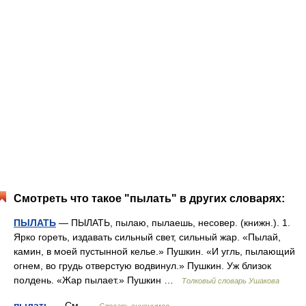
Смотреть что такое "пылать" в других словарях:
ПЫЛАТЬ
— ПЫЛАТЬ, пылаю, пылаешь, несовер. (книжн.). 1.
Ярко гореть, издавать сильный свет, сильный жар. «Пылай,
камин, в моей пустынной келье.» Пушкин. «И угль, пылающий
огнем, во грудь отверстую водвинул.» Пушкин. Уж близок
полдень. «Жар пылает.» Пушкин …
Толковый словарь Ушакова
пылать
— См …