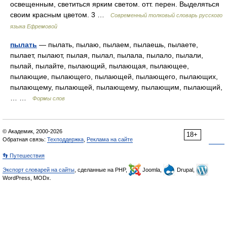
освещенным, светиться ярким светом. отт. перен. Выделяться
своим красным цветом. 3 …
Современный толковый словарь русского
языка Ефремовой
пылать
— пылать, пылаю, пылаем, пылаешь, пылаете,
пылает, пылают, пылая, пылал, пылала, пылало, пылали,
пылай, пылайте, пылающий, пылающая, пылающее,
пылающие, пылающего, пылающей, пылающего, пылающих,
пылающему, пылающей, пылающему, пылающим, пылающий,
… …
Формы слов
© Академик, 2000-2026
18+
Обратная связь:
Техподдержка
,
Реклама на сайте
👣 Путешествия
Экспорт словарей на сайты
, сделанные на PHP,
Joomla,
Drupal,
WordPress, MODx.