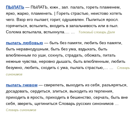
ПЫЛАТЬ
— ПЫЛАТЬ, южн., зап. палать, гореть пламенем,
ярко, жарко, пламенеть. | Гореть страстью, неистово хотеть
чего. Взор его пылает, горит, одушевлен. Пылиться яросл.
горячиться, вспылить, входить в запальчивость или в пыл.
Солома вспылала, вспыхнула.… …
Толковый словарь Даля
пылать любовью
— быть без памяти, любить без памяти,
быть неравнодушным, быть без ума, вздыхать, быть
влюбленным по уши, сохнуть, страдать, обожать, питать
нежные чувства, неровно дышать, быть влюбленным, любить
безумно, любить, сходить с ума, пылать страстью,… …
Словарь
синонимов
пылать гневом
— свирепеть, выходить из себя, разъяряться,
досадовать, сердиться, злиться, выходить из терпения,
приходить в ярость, приходить в бешенство, серчать, быть вне
себя, звереть, щетиниться Словарь русских синонимов …
Словарь синонимов