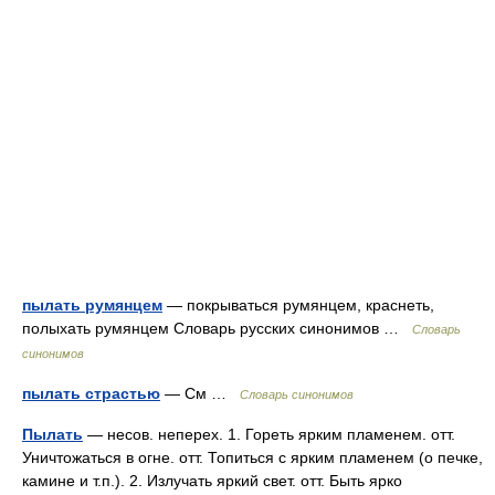
пылать румянцем
— покрываться румянцем, краснеть,
полыхать румянцем Словарь русских синонимов …
Словарь
синонимов
пылать страстью
— См …
Словарь синонимов
Пылать
— несов. неперех. 1. Гореть ярким пламенем. отт.
Уничтожаться в огне. отт. Топиться с ярким пламенем (о печке,
камине и т.п.). 2. Излучать яркий свет. отт. Быть ярко