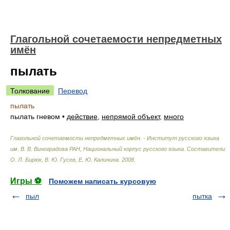
Глагольной сочетаемости непредметных
имён
пылать
Толкование
Перевод
пылать
пылать гневом
•
действие
,
непрямой объект
,
много
Глагольной сочетаемости непредметных имён. - Институт русского языка
им. В. В. Виноградова РАН, Национальный корпус русского языка
.
Составители:
О. Л. Бирюк, В. Ю. Гусев, Е. Ю. Калинина
.
2008
.
Игры ⚽
Поможем написать курсовую
пыл
пытка