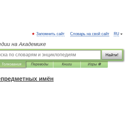
Запомнить сайт
Словарь на свой сайт
RU
едии на Академике
Найти!
Толкования
Переводы
Книги
Игры ⚽
епредметных имён