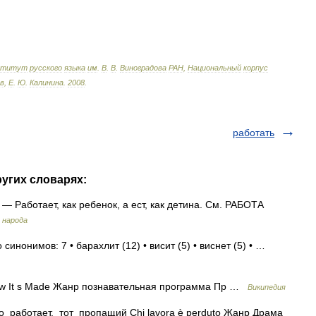
ститут
русского
языка
им
.
В
.
В
.
Виноградова
РАН
,
Национальный
корпус
в
,
Е
.
Ю
.
Калинина
.
2008
.
работать
ругих словарях:
— Работает, как ребенок, а ест, как детина. См. РАБОТА
 народа
 синонимов: 7 • барахлит (12) • висит (5) • виснет (5) • …
ow It s Made Жанр познавательная программа Пр …
Википедия
 работает, тот пропащий Chi lavora è perduto Жанр Драма