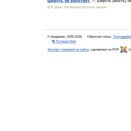
Шерсть не работает.
— Шерсть (масть) н
В.И. Даль. Пословицы русского народа
© Академик, 2000-2026
Обратная связь:
Техподдерж
👣 Путешествия
Экспорт словарей на сайты
, сделанные на PHP,
Jo