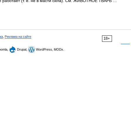
е работает (т. е. не в масти сила). См. ЖИВОТНОЕ ТВАРЬ …
ка
,
Реклама на сайте
18+
omla,
Drupal,
WordPress, MODx.