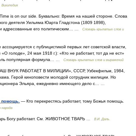
…
Википедия
Time is on our side. Буквально: Время на нашей стороне. Слова
ного деятеля Уильяма Юарта Гладстона (1809 1898),
н и адресованные его политическим… …
Словарь крылатых слов и
ссоциируется с публицистикой первых лет советской власти,
«О голоде», 24 мая 1918 г.): «Кто не работает, тот да не ест»
 столь популярная формула… …
Словарь крылатых слов и выражений
Ш ВНУК РАБОТАЕТ В МИЛИЦИИ», СССР, Узбекфильм, 1984,
драма. Герой киноповести молодой сотрудник милиции. Но
лиционера Эльяра, ежедневно имеющего дело с… …
я помощь.
— Кто перекрестясь работает, тому Божья помощь.
о народа
арь Богу работает. См. ЖИВОТНОЕ ТВАРЬ …
В.И. Даль.