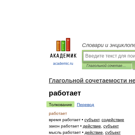
Словари и энциклоп
academic.ru
Глагольной сочетаемости непредметных имён
Глагольной сочетаемости н
работает
Толкование
Перевод
работает
время
работает
•
субъект
,
содействие
закон
работает
•
действие
,
субъект
мысль
работает
•
действие
,
субъект