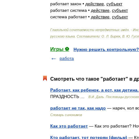
работает
закон
•
действие
,
субъект
работает
система
•
действие
,
субъект
система
работает
•
действие
,
субъект
Глагольной
сочетаемости
непредметных
имён
. -
Ин
русского
языка
.
Составители:
О
.
Л
.
Бирюк
,
В
.
Ю
.
Гусе
Игры ⚽
Нужно решить контрольную?
работа
Смотреть что такое "работает" в д
Работает, как ребенок, а ест, как детина.
ПРАЗДНОСТЬ …
В.И. Даль. Пословицы русского
работает не так, как надо
— нареч, кол во
Словарь синонимов
Как это работает
— Как это работает? H
Кто работает, тот потерян (фильм)
— Кто