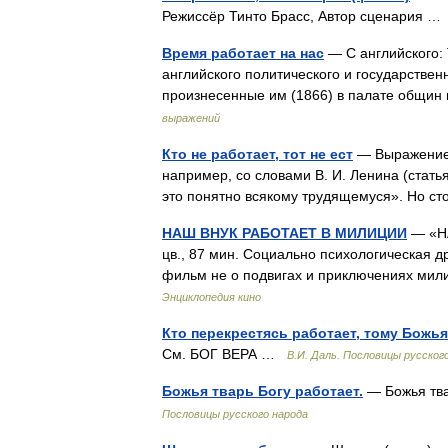
Режиссёр Тинто Брасс, Автор сценария 
Время работает на нас
— С английского: 
английского политического и государствен
произнесенные им (1866) в палате общи
выражений
Кто не работает, тот не ест
— Выражение а
например, со словами В. И. Ленина (статья 
это понятно всякому трудящемуся». Но
НАШ ВНУК РАБОТАЕТ В МИЛИЦИИ
— «НА
цв., 87 мин. Социально психологическая 
фильм не о подвигах и приключениях ми
Энциклопедия кино
Кто перекрестясь работает, тому Божь
См. БОГ ВЕРА …
В.И. Даль. Пословицы русског
Божья тварь Богу работает.
— Божья тв
Пословицы русского народа