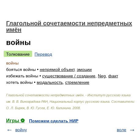
Глагольной сочетаемости непредметных
имён
войны
Толкование
Перевод
войны
бояться войны
•
непрямой объект
,
эмоции
избежать войны
•
существование / создание
,
Neg
,
факт
хотеть войны
•
модальность
,
стремление
Глагольной сочетаемости непредметных имён. - Институт русского языка
им. В. В. Виноградова РАН, Национальный корпус русского языка
.
Составители:
О. Л. Бирюк, В. Ю. Гусев, Е. Ю. Калинина
.
2008
.
Игры ⚽
Поможем сделать НИР
войну
воле