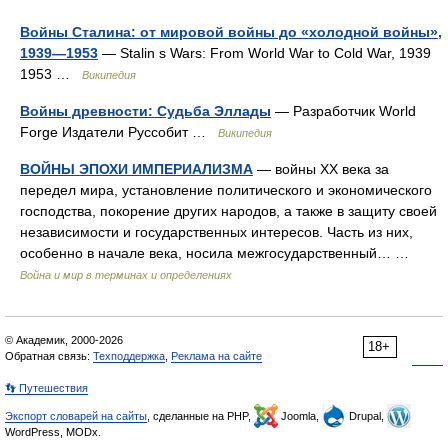
Войны Сталина: от мировой войны до «холодной войны»,
1939—1953
— Stalin s Wars: From World War to Cold War, 1939
1953 …
Википедия
Войны древности: Судьба Эллады
— Разработчик World
Forge Издатели Руссобит …
Википедия
ВОЙНЫ ЭПОХИ ИМПЕРИАЛИЗМА
— войны XX века за
передел мира, установление политического и экономического
господства, покорение других народов, а также в защиту своей
независимости и государственных интересов. Часть из них,
особенно в начале века, носила межгосударственный… …
Война и мир в терминах и определениях
© Академик, 2000-2026
18+
Обратная связь:
Техподдержка
,
Реклама на сайте
👣 Путешествия
Экспорт словарей на сайты
, сделанные на PHP,
Joomla,
Drupal,
WordPress, MODx.