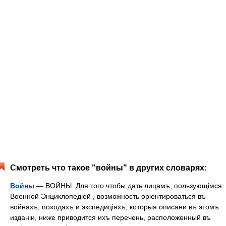
Смотреть что такое "войны" в других словарях:
Войны
— ВОЙНЫ. Для того чтобы дать лицамъ, пользующімся
Военной Энциклопедіей , возможность оріентироваться въ
войнахъ, походахъ и экспедиціяхъ, которыя описани въ этомъ
изданіи, ниже приводится ихъ перечень, расположенный въ