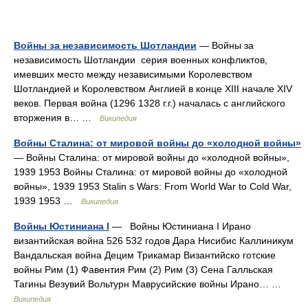
Войны за независимость Шотландии
— Войны за
независимость Шотландии серия военных конфликтов,
имевших место между независимыми Королевством
Шотландией и Королевством Англией в конце XIII начале XIV
веков. Первая война (1296 1328 г.г.) началась с английского
вторжения в… …
Википедия
Войны Сталина: от мировой войны до «холодной войны»
— Войны Сталина: от мировой войны до «холодной войны»,
1939 1953 Войны Сталина: от мировой войны до «холодной
войны», 1939 1953 Stalin s Wars: From World War to Cold War,
1939 1953 …
Википедия
Войны Юстиниана I
— Войны Юстиниана I Ирано
византийская война 526 532 годов Дара Нисибис Каллиникум
Вандальская война Децим Трикамар Византийско готские
войны Рим (1) Фавентия Рим (2) Рим (3) Сена Галльская
Тагины Везувий Вольтурн Маврусийские войны Ирано… …
Википедия