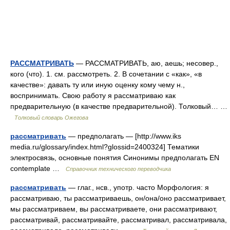
РАССМАТРИВАТЬ
— РАССМАТРИВАТЬ, аю, аешь; несовер.,
кого (что). 1. см. рассмотреть. 2. В сочетании с «как», «в
качестве»: давать ту или иную оценку кому чему н.,
воспринимать. Свою работу я рассматриваю как
предварительную (в качестве предварительной). Толковый… …
Толковый словарь Ожегова
рассматривать
— предполагать — [http://www.iks
media.ru/glossary/index.html?glossid=2400324] Тематики
электросвязь, основные понятия Синонимы предполагать EN
contemplate …
Справочник технического переводчика
рассматривать
— глаг., нсв., употр. часто Морфология: я
рассматриваю, ты рассматриваешь, он/она/оно рассматривает,
мы рассматриваем, вы рассматриваете, они рассматривают,
рассматривай, рассматривайте, рассматривал, рассматривала,