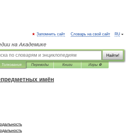
Запомнить сайт
Словарь на свой сайт
RU
едии на Академике
Найти!
Толкования
Переводы
Книги
Игры ⚽
епредметных имён
одальность
одальность