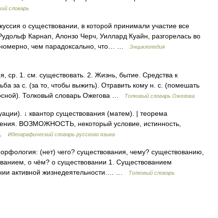
кий словарь
куссия о существовании, в которой принимали участие все
удольф Карнап, Алонзо Черч, Уиллард Куайн, разгорелась во
кономерно, чем парадоксально, что… …
Энциклопедия
р. 1. см. существовать. 2. Жизнь, бытие. Средства к
а за с. (за то, чтобы выжить). Отравить кому н. с. (помешать
носной). Толковый словарь Ожегова …
Толковый словарь Ожегова
уации). ↓ квантор существования (матем). | теорема
шения. ВОЗМОЖНОСТЬ, некоторый условие, истинность,
е …
Идеографический словарь русского языка
 Морфология: (нет) чего? существования, чему? существованию,
ованием, о чём? о существовании 1. Существованием
оянии активной жизнедеятельности.… …
Толковый словарь