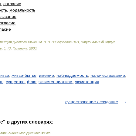
я
,
согласие
сть
,
модальность
рывание
огласие
ласие
ститут
русского
языка
им
.
В
.
В
.
Виноградова
РАН
,
Национальный
корпус
в
,
Е
.
Ю
.
Калинина
.
2008
.
итье
,
житье-бытье
,
имение
,
наблюдаемость
,
наличествование
,
ть
,
существо
,
факт
,
экзистенциализм
,
экзистенция
существование / создание
е" в других словарях:
варь синонимов русского языка