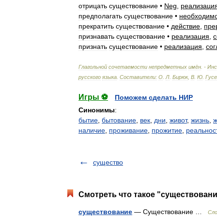
отрицать
существование
•
Neg
,
реализаци
предполагать
существование
•
необходимо
прекратить
существование
•
действие
,
пре
признавать
существование
•
реализация
,
с
признать
существование
•
реализация
,
сог
Глагольной
сочетаемости
непредметных
имён
. -
Ин
русского
языка
.
Составители:
О
.
Л
.
Бирюк
,
В
.
Ю
.
Гусе
Игры ⚽
Поможем сделать НИР
Синонимы
:
бытие
,
бытование
,
век
,
дни
,
живот
,
жизнь
,
ж
наличие
,
проживание
,
прожитие
,
реальнос
существо
Смотреть что такое "существовани
существование
— Существование …
Сло