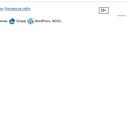
ка
,
Реклама на сайте
18+
omla,
Drupal,
WordPress, MODx.