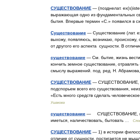
СУЩЕСТВОВАНИЕ
— (позднелат. ex(s)iste
выражающая одно из фундаментальных сво
бытия. Впервые термин «С.» появился в
Существование
— Существование (лат. exs
выхожу, появляюсь, возникаю, происхожу, 
от другого его аспекта сущности. В отл
существование
— См. бытие, жизнь вести
кончить земное существование, отравлять 
смыслу выражений. под. ред. Н. Абрамова
СУЩЕСТВОВАНИЕ
— СУЩЕСТВОВАНИЕ, сущ
подспорьем всего его существования, неи
«Есть много средств сделать человечес
Ушакова
существование
— СУЩЕСТВОВАНИЕ, нали
иметься, наличествовать, бытовать …
Сло
СУЩЕСТВОВАНИЕ
— 1) в истории филосо
отличие от сущности, постигается не мыш