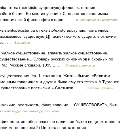
ntia, от лат. ex(s)isto существую) филос. категория,
йств бытия. Во многих учениях С. является синонимом
 схоластической философии в паре… …
Философская энциклопедия
istentia/existentia от exsisto/existo выступаю, появляюсь,
оказываюсь, существую[1]) аспект всякого сущего, в отличие
ичие… …
Википедия
 жалкое существование, влачить жалкое существование,
существование... Словарь русских синонимов и сходных по
, М.: Русские словари, 1999.… …
Словарь синонимов
ествования, ср. 1. только ед. Жизнь, бытие. «Великим
зменным товарищем и другом была ему его тетка.» А.Тургенев.
кое существование постылым.» Салтыков… …
Толковый словарь
чие, реальность, факт, явление СУЩЕСТВОВАТЬ, быть,
варь-тезаурус синонимов русской речи
фии понятие, обозначавшее наличное бытие вещи, которое, в
лением, но опытом.2) Центральная категория