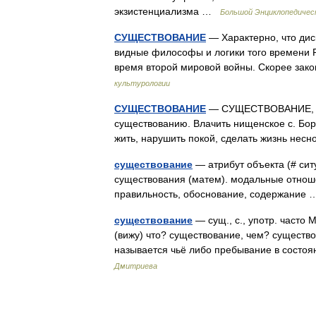
экзистенциализма …
Большой Энциклопедичес
СУЩЕСТВОВАНИЕ
— Характерно, что дис
видные философы и логики того времени Р
время второй мировой войны. Скорее за
культурологии
СУЩЕСТВОВАНИЕ
— СУЩЕСТВОВАНИЕ, я, с
существованию. Влачить нищенское с. Борьб
жить, нарушить покой, сделать жизнь нес
существование
— атрибут объекта (# сит
существования (матем). модальные отно
правильность, обоснование, содержани
существование
— сущ., с., употр. часто
(вижу) что? существование, чем? существ
называется чьё либо пребывание в сост
Дмитриева