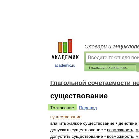
Словари и энциклоп
academic.ru
Глагольной сочетаемости непредметных имён
Глагольной сочетаемости н
существование
Толкование
Перевод
существование
влачить
жалкое
существование
•
действие
допускать
существование
•
возможность
,
м
допустить
существование
•
возможность
,
м