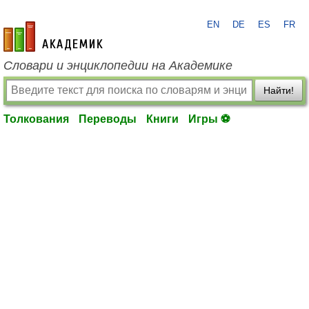
EN
DE
ES
FR
academic.ru
Словари и энциклопедии на Академике
Найти!
Толкования
Переводы
Книги
Игры ⚽