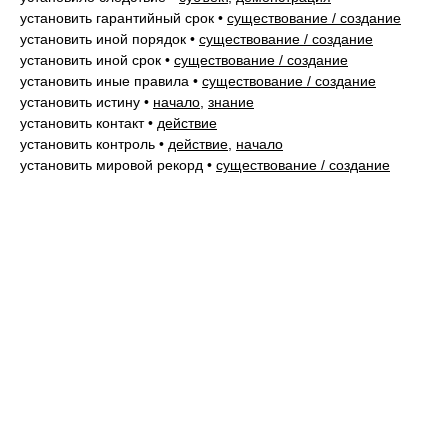
установить гарантийный срок
•
существование / создание
установить иной порядок
•
существование / создание
установить иной срок
•
существование / создание
установить иные правила
•
существование / создание
установить истину
•
начало
,
знание
установить контакт
•
действие
установить контроль
•
действие
,
начало
установить мировой рекорд
•
существование / создание