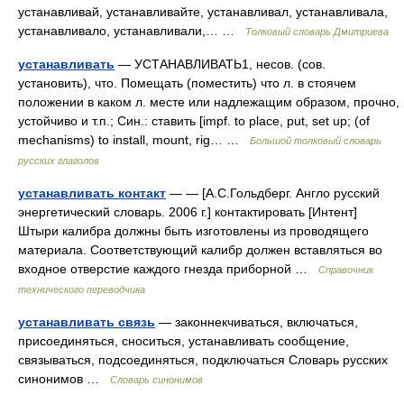
устанавливай, устанавливайте, устанавливал, устанавливала,
устанавливало, устанавливали,… …
Толковый словарь Дмитриева
устанавливать
— УСТАНАВЛИВАТЬ1, несов. (сов.
установить), что. Помещать (поместить) что л. в стоячем
положении в каком л. месте или надлежащим образом, прочно,
устойчиво и т.п.; Син.: ставить [impf. to place, put, set up; (of
mechanisms) to install, mount, rig… …
Большой толковый словарь
русских глаголов
устанавливать контакт
— — [А.С.Гольдберг. Англо русский
энергетический словарь. 2006 г.] контактировать [Интент]
Штыри калибра должны быть изготовлены из проводящего
материала. Соответствующий калибр должен вставляться во
входное отверстие каждого гнезда приборной …
Справочник
технического переводчика
устанавливать связь
— законнекчиваться, включаться,
присоединяться, сноситься, устанавливать сообщение,
связываться, подсоединяться, подключаться Словарь русских
синонимов …
Словарь синонимов