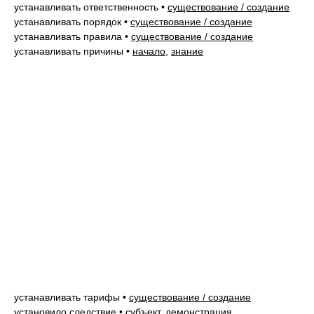
устанавливать ответственность
•
существование / создание
устанавливать порядок
•
существование / создание
устанавливать правила
•
существование / создание
устанавливать причины
•
начало
,
знание
устанавливать тарифы
•
существование / создание
установило следствие
•
субъект
,
демонстрация