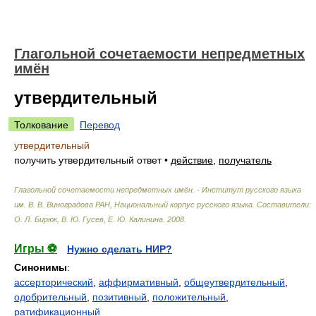
Глагольной сочетаемости непредметных
имён
утвердительный
Толкование
Перевод
утвердительный
получить утвердительный ответ
•
действие
,
получатель
Глагольной сочетаемости непредметных имён. - Институт русского языка
им. В. В. Виноградова РАН, Национальный корпус русского языка
.
Составители:
О. Л. Бирюк, В. Ю. Гусев, Е. Ю. Калинина
.
2008
.
Игры ⚽
Нужно сделать НИР?
Синонимы
:
ассерторический
,
аффирмативный
,
общеутвердительный
,
одобрительный
,
позитивный
,
положительный
,
ратификационный