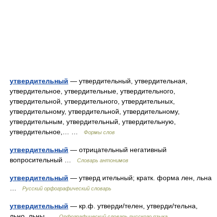
утвердительный
— утвердительный, утвердительная,
утвердительное, утвердительные, утвердительного,
утвердительной, утвердительного, утвердительных,
утвердительному, утвердительной, утвердительному,
утвердительным, утвердительный, утвердительную,
утвердительное,… …
Формы слов
утвердительный
— отрицательный негативный
вопросительный …
Словарь антонимов
утвердительный
— утверд ительный; кратк. форма лен, льна
…
Русский орфографический словарь
утвердительный
— кр.ф. утверди/телен, утверди/тельна,
льно, льны …
Орфографический словарь русского языка