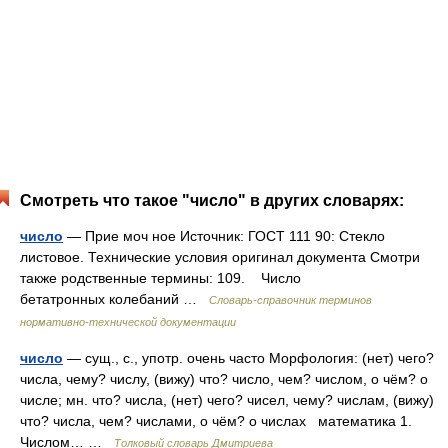
Смотреть что такое "число" в других словарях:
число
— Прие моч ное Источник: ГОСТ 111 90: Стекло
листовое. Технические условия оригинал документа Смотри
также родственные термины: 109. Число
бетатронных колебаний …
Словарь-справочник терминов
нормативно-технической документации
число
— сущ., с., употр. очень часто Морфология: (нет) чего?
числа, чему? числу, (вижу) что? число, чем? числом, о чём? о
числе; мн. что? числа, (нет) чего? чисел, чему? числам, (вижу)
что? числа, чем? числами, о чём? о числах математика 1.
Числом… …
Толковый словарь Дмитриева