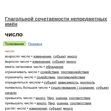
Глагольной сочетаемости непредметных
имён
число
Толкование
Перевод
число
возросло число
•
изменение
,
субъект
,
много
выросло число
•
изменение
,
субъект
,
много
иметь октановое число
•
обладание
ограничивать число
•
содействие
,
противодействие
ограничить число
•
содействие
,
противодействие
определяться числом
•
субъект
,
зависимость
,
контроль
появилось большое число
•
существование / создание
,
субъект
,
начало
превысить число
•
много
,
Neg
,
оценка
,
соответствие
превышать число
•
много
,
Neg
,
оценка
,
соответствие
растёт число
•
изменение
,
субъект
,
много