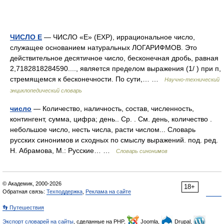
ЧИСЛО Е
— ЧИСЛО «Е» (ЕХР), иррациональное число,
служащее основанием натуральных ЛОГАРИФМОВ. Это
действительное десятичное число, бесконечная дробь, равная
2,7182818284590...., является пределом выражения (1/ ) при п,
стремящемся к бесконечности. По сути,… …
Научно-технический
энциклопедический словарь
число
— Количество, наличность, состав, численность,
контингент, сумма, цифра; день.. Ср. . См. день, количество .
небольшое число, несть числа, расти числом... Словарь
русских синонимов и сходных по смыслу выражений. под. ред.
Н. Абрамова, М.: Русские… …
Словарь синонимов
© Академик, 2000-2026
18+
Обратная связь:
Техподдержка
,
Реклама на сайте
👣 Путешествия
Экспорт словарей на сайты
, сделанные на PHP,
Joomla,
Drupal,