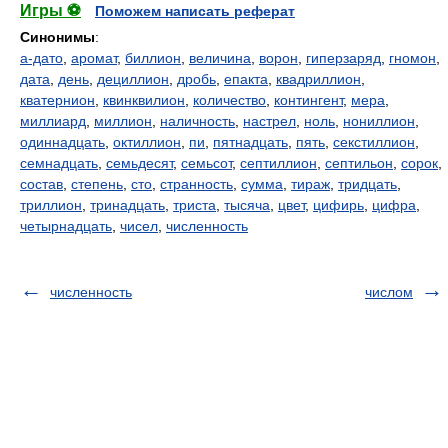
Игры ⚽
Поможем написать реферат
Синонимы
:
а-дато
,
аромат
,
биллион
,
величина
,
ворон
,
гиперзаряд
,
гномон
,
дата
,
день
,
дециллион
,
дробь
,
епакта
,
квадриллион
,
кватернион
,
квинквилион
,
количество
,
контингент
,
мера
,
миллиард
,
миллион
,
наличность
,
настрел
,
ноль
,
нониллион
,
одиннадцать
,
октиллион
,
пи
,
пятнадцать
,
пять
,
секстиллион
,
семнадцать
,
семьдесят
,
семьсот
,
септиллион
,
септильон
,
сорок
,
состав
,
степень
,
сто
,
странность
,
сумма
,
тираж
,
тридцать
,
триллион
,
тринадцать
,
триста
,
тысяча
,
цвет
,
цифирь
,
цифра
,
четырнадцать
,
чисел
,
численность
численность
числом