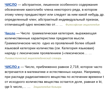
ЧИСЛО
— абстрактное, лишенное особенного содержания
обозначение какоголибо члена некоторого ряда, в котором
этому члену предшествует или следует за ним какой нибудь др.
определенный член; абстрактный индивидуальный признак,
отличающий одно множество от… …
Философская энциклопедия
Число
— Число грамматическая категория, выражающая
количественные характеристики предметов мысли.
Грамматическое число одно из проявлений более обшей
языковой категории количества (см. Категория языковая)
наряду с лексическим проявлением («лексическое… …
Лингвистический энциклопедический словарь
ЧИСЛО e
— Число, приближенно равное 2,718, которое часто
встречается в математике и естественных науках. Например,
при распаде радиоактивного вещества по истечении времени t
от исходного количества вещества остается доля, равная e kt,
где k число,… …
Энциклопедия Кольера