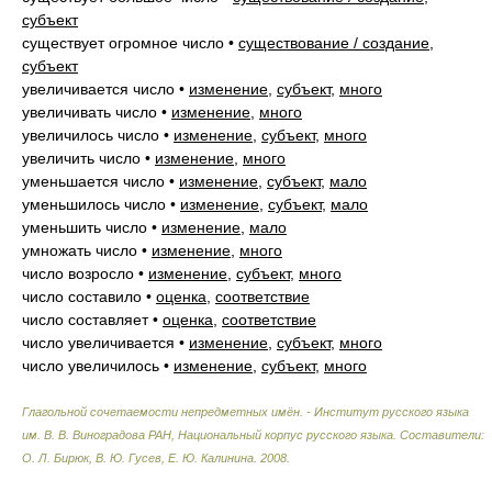
субъект
существует огромное число
•
существование / создание
,
субъект
увеличивается число
•
изменение
,
субъект
,
много
увеличивать число
•
изменение
,
много
увеличилось число
•
изменение
,
субъект
,
много
увеличить число
•
изменение
,
много
уменьшается число
•
изменение
,
субъект
,
мало
уменьшилось число
•
изменение
,
субъект
,
мало
уменьшить число
•
изменение
,
мало
умножать число
•
изменение
,
много
число возросло
•
изменение
,
субъект
,
много
число составило
•
оценка
,
соответствие
число составляет
•
оценка
,
соответствие
число увеличивается
•
изменение
,
субъект
,
много
число увеличилось
•
изменение
,
субъект
,
много
Глагольной сочетаемости непредметных имён. - Институт русского языка
им. В. В. Виноградова РАН, Национальный корпус русского языка
.
Составители:
О. Л. Бирюк, В. Ю. Гусев, Е. Ю. Калинина
.
2008
.